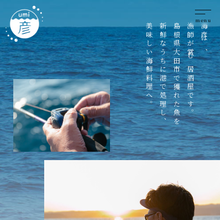
menu
美味しい海鮮料理へ。
新鮮なうちに港で処理し、
島根県大田市で獲れた魚を
漁師が営む居酒屋です。
海彦は、
漁
師
が
つ
くる
、
魚
料
理
。
。
魚
料
理
、
漁
師
だ
か
ら
で
きる
、
魚
料
理
漁
師
だ
か
ら
で
きる