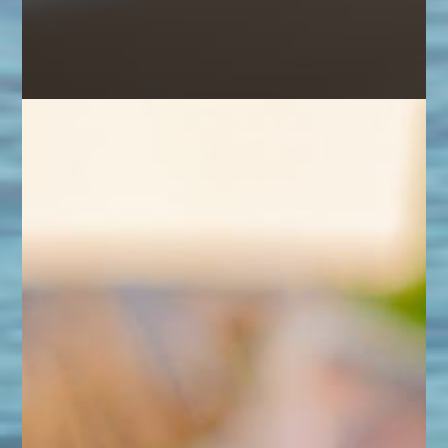
。
魚
料
理
、
漁
師
が
つ
くる